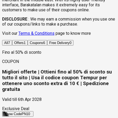
interface, Barakatalan makes it extremely easy for its
customers to make use of their coupons online.
DISCLOSURE
:
We may earn a commission when you use one
of our coupons/links to make a purchase.
Visit our
Terms & Conditions
page to know more
All
7
Offers
1
Coupons
6
Free Delivery
0
Fino al 50% di sconto
COUPON
Migliori offerte | Ottieni fino al 50% di sconto su
tutto il sito | Usa il codice coupon Tempur per
ottenere uno sconto extra di 10 € | Spedizione
gratuita
Valid till
6th Apr 2028
Exclusive Deal
Show Code
PN10