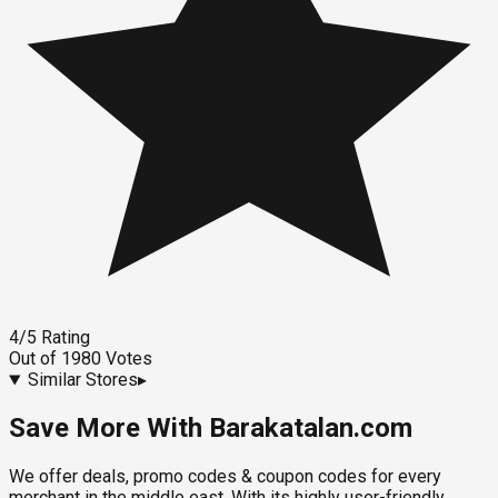
4
/5
Rating
Out of
1980
Votes
Similar Stores
▸
Save More With Barakatalan.com
We offer deals, promo codes & coupon codes for every
merchant in the middle east. With its highly user-friendly