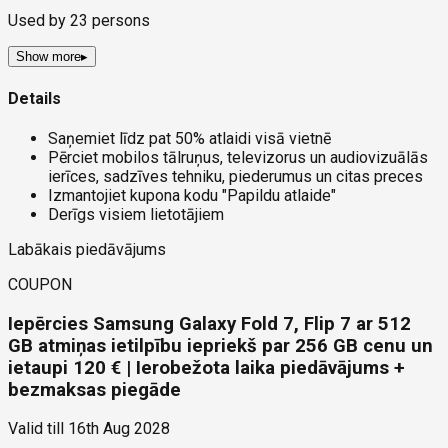
Used by
23
persons
Show more
▸
Details
Saņemiet līdz pat 50% atlaidi visā vietnē
Pērciet mobilos tālruņus, televizorus un audiovizuālās
ierīces, sadzīves tehniku, piederumus un citas preces
Izmantojiet kupona kodu "Papildu atlaide"
Derīgs visiem lietotājiem
Labākais piedāvājums
COUPON
Iepērcies Samsung Galaxy Fold 7, Flip 7 ar 512
GB atmiņas ietilpību iepriekš par 256 GB cenu un
ietaupi 120 € | Ierobežota laika piedāvājums +
bezmaksas piegāde
Valid till
16th Aug 2028