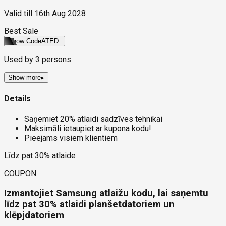
Valid till
16th Aug 2028
Best Sale
Show Code
ATED
Used by
3
persons
Show more
▸
Details
Saņemiet 20% atlaidi sadzīves tehnikai
Maksimāli ietaupiet ar kupona kodu!
Pieejams visiem klientiem
Līdz pat 30% atlaide
COUPON
Izmantojiet Samsung atlaižu kodu, lai saņemtu
līdz pat 30% atlaidi planšetdatoriem un
klēpjdatoriem