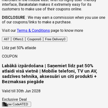
interface, Barakatalan makes it extremely easy for its
customers to make use of their coupons online.
DISCLOSURE
:
We may earn a commission when you use one
of our coupons/links to make a purchase.
Visit our
Terms & Conditions
page to know more
All
7
Offers
1
Coupons
6
Free Delivery
0
Līdz pat 50% atlaide
COUPON
Labākā izpārdošana | Saņemiet līdz pat 50%
atlaidi visā vietnē | Mobilie telefoni, TV un AV,
sadzīves tehnika, aksesuāri un citi produkti +
Bezmaksas piegāde
Valid till
30th Jun 2028
Exclusive Deal
Show Code
ATED