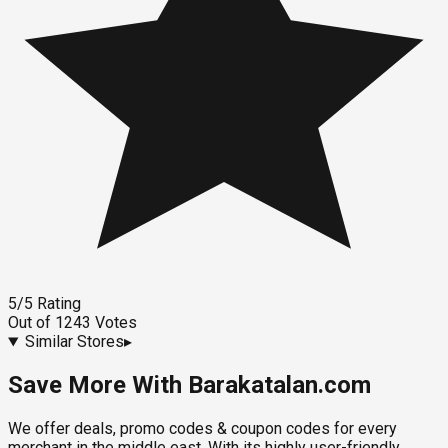
5
/5
Rating
Out of
1243
Votes
Similar Stores
▸
Save More With Barakatalan.com
We offer deals, promo codes & coupon codes for every
merchant in the middle east. With its highly user-friendly