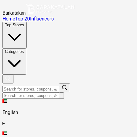
Barkatakan
Home
Top 20
Influencers
Top Stores
Categories
English
▸