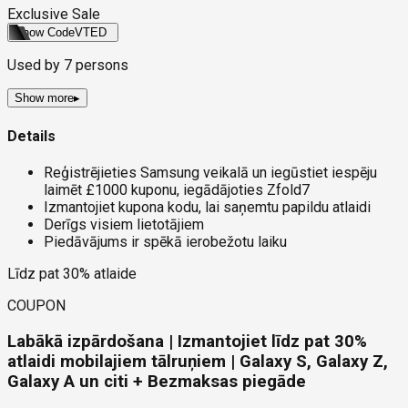
Exclusive Sale
Show Code
VTED
Used by
7
persons
Show more
▸
Details
Reģistrējieties Samsung veikalā un iegūstiet iespēju
laimēt £1000 kuponu, iegādājoties Zfold7
Izmantojiet kupona kodu, lai saņemtu papildu atlaidi
Derīgs visiem lietotājiem
Piedāvājums ir spēkā ierobežotu laiku
Līdz pat 30% atlaide
COUPON
Labākā izpārdošana | Izmantojiet līdz pat 30%
atlaidi mobilajiem tālruņiem | Galaxy S, Galaxy Z,
Galaxy A un citi + Bezmaksas piegāde