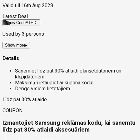
Valid till
16th Aug 2028
Latest Deal
Show Code
ATED
Used by
3
persons
Show more
▸
Details
Saņemiet līdz pat 30% atlaidi planšetdatoriem un
klēpjdatoriem
Maksimāli ietaupiet ar kupona kodu!
Derīgs visiem lietotājiem
Līdz pat 30% atlaide
COUPON
Izmantojiet Samsung reklāmas kodu, lai saņemtu
līdz pat 30% atlaidi aksesuāriem