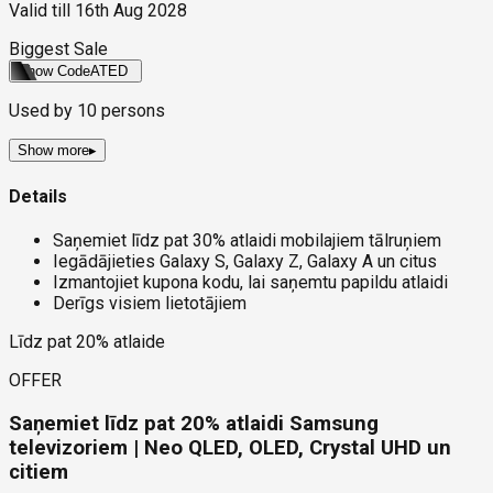
Valid till
16th Aug 2028
Biggest Sale
Show Code
ATED
Used by
10
persons
Show more
▸
Details
Saņemiet līdz pat 30% atlaidi mobilajiem tālruņiem
Iegādājieties Galaxy S, Galaxy Z, Galaxy A un citus
Izmantojiet kupona kodu, lai saņemtu papildu atlaidi
Derīgs visiem lietotājiem
Līdz pat 20% atlaide
OFFER
Saņemiet līdz pat 20% atlaidi Samsung
televizoriem | Neo QLED, OLED, Crystal UHD un
citiem