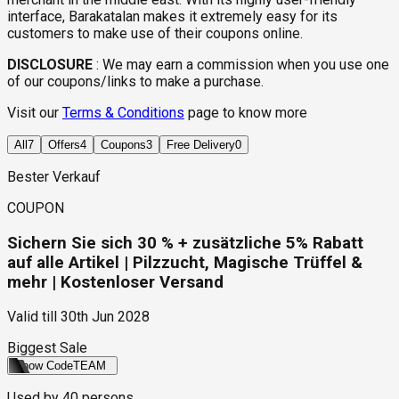
interface, Barakatalan makes it extremely easy for its
customers to make use of their coupons online.
DISCLOSURE
:
We may earn a commission when you use one
of our coupons/links to make a purchase.
Visit our
Terms & Conditions
page to know more
All
7
Offers
4
Coupons
3
Free Delivery
0
Bester Verkauf
COUPON
Sichern Sie sich 30 % + zusätzliche 5% Rabatt
auf alle Artikel | Pilzzucht, Magische Trüffel &
mehr | Kostenloser Versand
Valid till
30th Jun 2028
Biggest Sale
Show Code
TEAM
Used by
40
persons