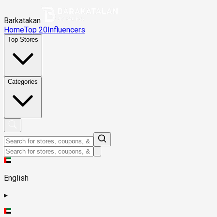
Barkatakan
Home
Top 20
Influencers
Top Stores
Categories
English
▸