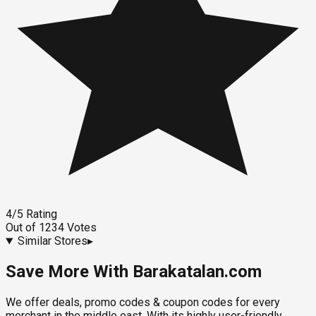
4
/5
Rating
Out of
1234
Votes
Similar Stores
▸
Save More With Barakatalan.com
We offer deals, promo codes & coupon codes for every
merchant in the middle east. With its highly user-friendly