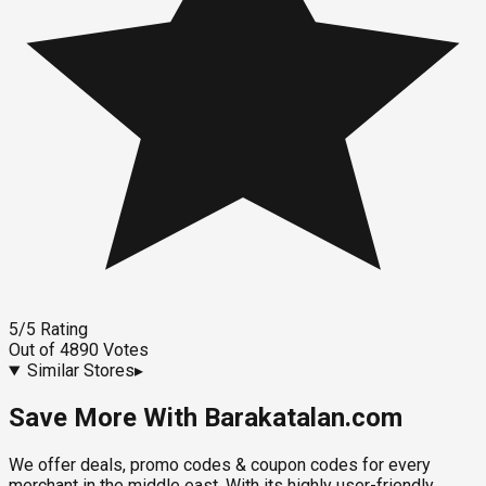
5
/5
Rating
Out of
4890
Votes
Similar Stores
▸
Save More With Barakatalan.com
We offer deals, promo codes & coupon codes for every
merchant in the middle east. With its highly user-friendly