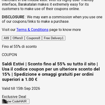
interface, Barakatalan makes it extremely easy for its
customers to make use of their coupons online.
DISCLOSURE
:
We may earn a commission when you use one
of our coupons/links to make a purchase.
Visit our
Terms & Conditions
page to know more
All
9
Offers
0
Coupons
8
Free Delivery
1
Fino al 55% di sconto
COUPON
Saldi Estivi | Sconto fino al 55% su tutto il sito |
Usa il codice coupon per un ulteriore sconto del
15% | Spedizione e omaggi gratuiti per ordini
superiori a 1.00 €
Valid till
15th Sep 2026
Exclusive Deal
Show Code
HAIR