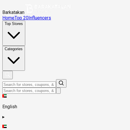
Barkatakan
Home
Top 20
Influencers
Top Stores
Categories
English
▸