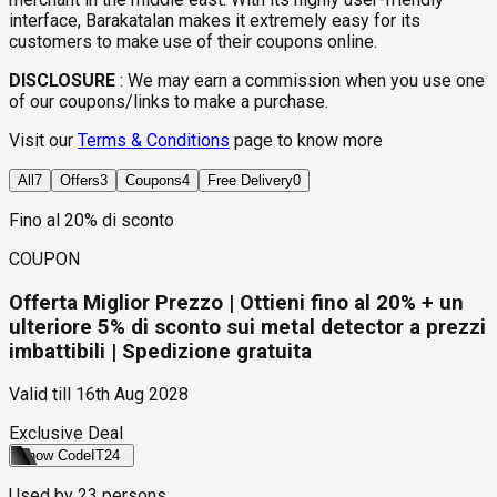
interface, Barakatalan makes it extremely easy for its
customers to make use of their coupons online.
DISCLOSURE
:
We may earn a commission when you use one
of our coupons/links to make a purchase.
Visit our
Terms & Conditions
page to know more
All
7
Offers
3
Coupons
4
Free Delivery
0
Fino al 20% di sconto
COUPON
Offerta Miglior Prezzo | Ottieni fino al 20% + un
ulteriore 5% di sconto sui metal detector a prezzi
imbattibili | Spedizione gratuita
Valid till
16th Aug 2028
Exclusive Deal
Show Code
IT24
Used by
23
persons