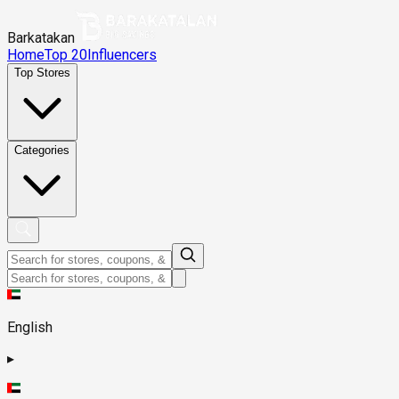
Barkatakan
Home
Top 20
Influencers
Top Stores
Categories
English
▸