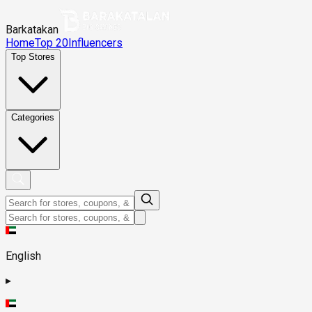
Barkatakan
Home
Top 20
Influencers
Top Stores
Categories
English
▸