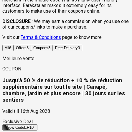
interface, Barakatalan makes it extremely easy for its
customers to make use of their coupons online.
DISCLOSURE
:
We may earn a commission when you use one
of our coupons/links to make a purchase.
Visit our
Terms & Conditions
page to know more
All
6
Offers
3
Coupons
3
Free Delivery
0
Meilleure vente
COUPON
Jusqu'à 50 % de réduction + 10 % de réduction
supplémentaire sur tout le site | Canapé,
chambre, jardin et plus encore | 30 jours sur les
sentiers
Valid till
16th Aug 2028
Exclusive Deal
Show Code
ER10