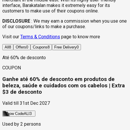
interface, Barakatalan makes it extremely easy for its
customers to make use of their coupons online.
DISCLOSURE
:
We may earn a commission when you use one
of our coupons/links to make a purchase.
Visit our
Terms & Conditions
page to know more
All
8
Offers
0
Coupons
8
Free Delivery
0
Até 60% de desconto
COUPON
Ganhe até 60% de desconto em produtos de
beleza, saúde e cuidados com os cabelos | Extra
$3 de desconto
Valid till
31st Dec 2027
Show Code
ALI3
Used by
2
persons