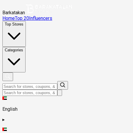
Barkatakan
Home
Top 20
Influencers
Top Stores
Categories
English
▸