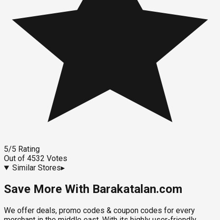
5
/5
Rating
Out of
4532
Votes
Similar Stores
▸
Save More With Barakatalan.com
We offer deals, promo codes & coupon codes for every
merchant in the middle east. With its highly user-friendly