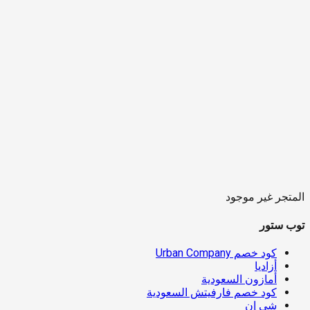
المتجر غير موجود
توب ستور
كود خصم Urban Company
أزاديا
أمازون السعودية
كود خصم فارفيتش السعودية
شي إن