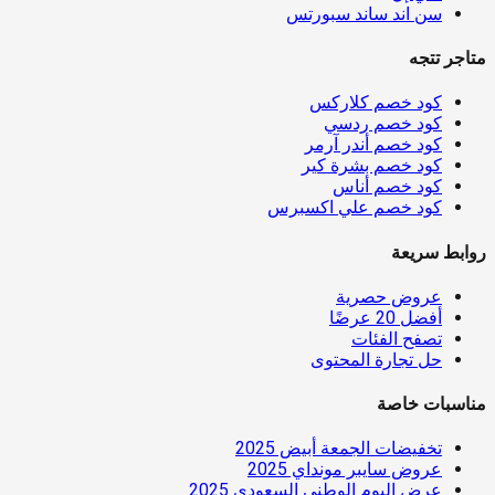
سن اند ساند سبورتس
متاجر تتجه
كود خصم كلاركس
كود خصم ردسي
كود خصم أندر آرمر
كود خصم بشرة كير
كود خصم أناس
كود خصم علي اكسبرس
روابط سريعة
عروض حصرية
أفضل 20 عرضًا
تصفح الفئات
حل تجارة المحتوى
مناسبات خاصة
تخفيضات الجمعة أبيض 2025
عروض سايبر مونداي 2025
عرض اليوم الوطني السعودي 2025