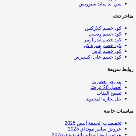
سن اند ساند سبورتس
متاجر تتجه
كود خصم كلاركس
كود خصم ردسي
كود خصم أندر آرمر
كود خصم بشرة كير
كود خصم أناس
كود خصم علي اكسبرس
روابط سريعة
عروض حصرية
أفضل 20 عرضًا
تصفح الفئات
حل تجارة المحتوى
مناسبات خاصة
تخفيضات الجمعة أبيض 2025
عروض سايبر مونداي 2025
عرض اليوم الوطني السعودي 2025