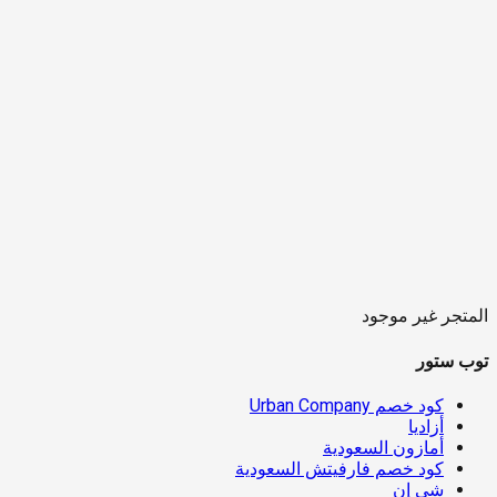
المتجر غير موجود
توب ستور
كود خصم Urban Company
أزاديا
أمازون السعودية
كود خصم فارفيتش السعودية
شي إن