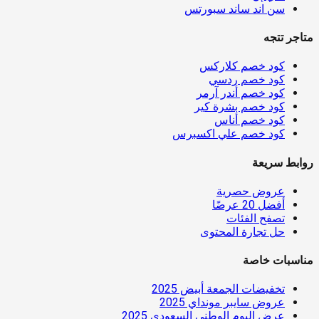
سن اند ساند سبورتس
متاجر تتجه
كود خصم كلاركس
كود خصم ردسي
كود خصم أندر آرمر
كود خصم بشرة كير
كود خصم أناس
كود خصم علي اكسبرس
روابط سريعة
عروض حصرية
أفضل 20 عرضًا
تصفح الفئات
حل تجارة المحتوى
مناسبات خاصة
تخفيضات الجمعة أبيض 2025
عروض سايبر مونداي 2025
عرض اليوم الوطني السعودي 2025