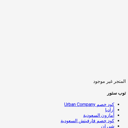
المتجر غير موجود
توب ستور
كود خصم Urban Company
أزاديا
أمازون السعودية
كود خصم فارفيتش السعودية
شي إن