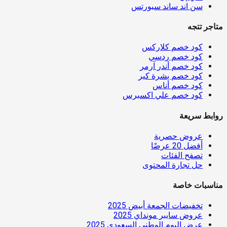
سن اند ساند سبورتس
متاجر تتجه
كود خصم كلاركس
كود خصم ردسي
كود خصم أندر آرمر
كود خصم بشرة كير
كود خصم أناس
كود خصم علي اكسبرس
روابط سريعة
عروض حصرية
أفضل 20 عرضًا
تصفح الفئات
حل تجارة المحتوى
مناسبات خاصة
تخفيضات الجمعة أبيض 2025
عروض سايبر مونداي 2025
عرض اليوم الوطني السعودي 2025