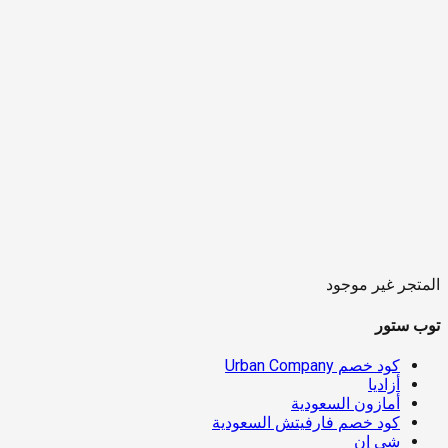
المتجر غير موجود
توب ستور
كود خصم Urban Company
أزاديا
أمازون السعودية
كود خصم فارفيتش السعودية
شي إن