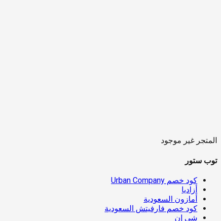
المتجر غير موجود
توب ستور
كود خصم Urban Company
أزاديا
أمازون السعودية
كود خصم فارفيتش السعودية
شي إن