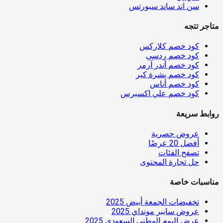
سن اند ساند سبورتس
متاجر تتجه
كود خصم كلاركس
كود خصم ردسي
كود خصم أندر آرمر
كود خصم بشرة كير
كود خصم أناس
كود خصم علي اكسبرس
روابط سريعة
عروض حصرية
أفضل 20 عرضًا
تصفح الفئات
حل تجارة المحتوى
مناسبات خاصة
تخفيضات الجمعة أبيض 2025
عروض سايبر مونداي 2025
عرض اليوم الوطني السعودي 2025