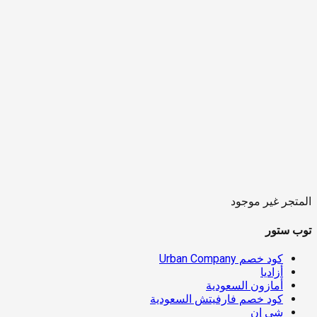
المتجر غير موجود
توب ستور
كود خصم Urban Company
أزاديا
أمازون السعودية
كود خصم فارفيتش السعودية
شي إن