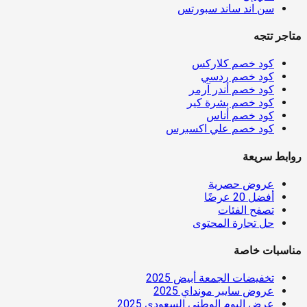
سن اند ساند سبورتس
متاجر تتجه
كود خصم كلاركس
كود خصم ردسي
كود خصم أندر آرمر
كود خصم بشرة كير
كود خصم أناس
كود خصم علي اكسبرس
روابط سريعة
عروض حصرية
أفضل 20 عرضًا
تصفح الفئات
حل تجارة المحتوى
مناسبات خاصة
تخفيضات الجمعة أبيض 2025
عروض سايبر مونداي 2025
عرض اليوم الوطني السعودي 2025