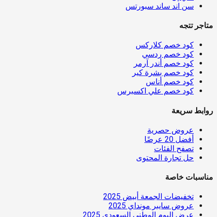
سن اند ساند سبورتس
متاجر تتجه
كود خصم كلاركس
كود خصم ردسي
كود خصم أندر آرمر
كود خصم بشرة كير
كود خصم أناس
كود خصم علي اكسبرس
روابط سريعة
عروض حصرية
أفضل 20 عرضًا
تصفح الفئات
حل تجارة المحتوى
مناسبات خاصة
تخفيضات الجمعة أبيض 2025
عروض سايبر مونداي 2025
عرض اليوم الوطني السعودي 2025