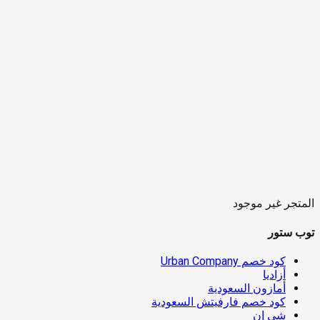
المتجر غير موجود
توب ستور
كود خصم Urban Company
أزاديا
أمازون السعودية
كود خصم فارفيتش السعودية
شي إن