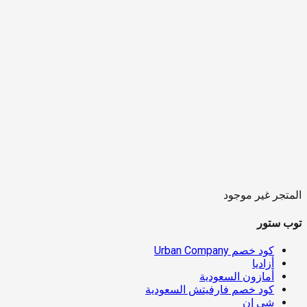
المتجر غير موجود
توب ستور
كود خصم Urban Company
أزاديا
أمازون السعودية
كود خصم فارفيتش السعودية
شي إن