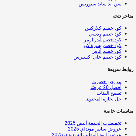
سن اند ساند سبورتس
متاجر تتجه
كود خصم كلاركس
كود خصم ردسي
كود خصم أندر آرمر
كود خصم بشرة كير
كود خصم أناس
كود خصم علي اكسبرس
روابط سريعة
عروض حصرية
أفضل 20 عرضًا
تصفح الفئات
حل تجارة المحتوى
مناسبات خاصة
تخفيضات الجمعة أبيض 2025
عروض سايبر مونداي 2025
عرض اليوم الوطني السعودي 2025