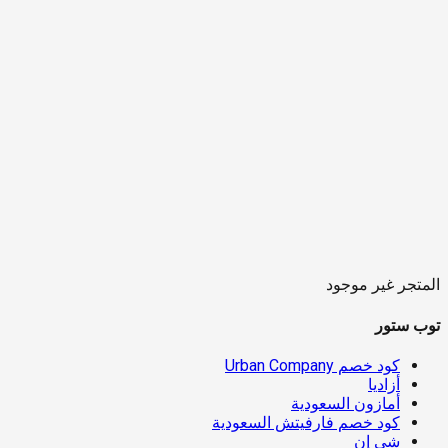
المتجر غير موجود
توب ستور
كود خصم Urban Company
أزاديا
أمازون السعودية
كود خصم فارفيتش السعودية
شي إن