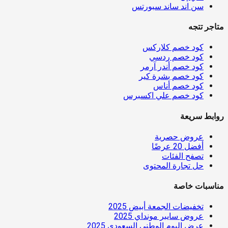
سن اند ساند سبورتس
متاجر تتجه
كود خصم كلاركس
كود خصم ردسي
كود خصم أندر آرمر
كود خصم بشرة كير
كود خصم أناس
كود خصم علي اكسبرس
روابط سريعة
عروض حصرية
أفضل 20 عرضًا
تصفح الفئات
حل تجارة المحتوى
مناسبات خاصة
تخفيضات الجمعة أبيض 2025
عروض سايبر مونداي 2025
عرض اليوم الوطني السعودي 2025