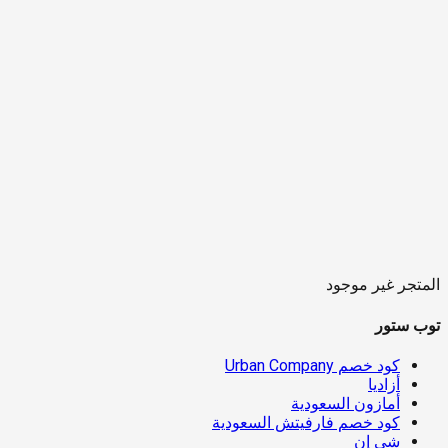
المتجر غير موجود
توب ستور
كود خصم Urban Company
أزاديا
أمازون السعودية
كود خصم فارفيتش السعودية
شي إن