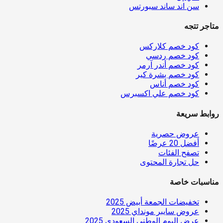
سن اند ساند سبورتس
متاجر تتجه
كود خصم كلاركس
كود خصم ردسي
كود خصم أندر آرمر
كود خصم بشرة كير
كود خصم أناس
كود خصم علي اكسبرس
روابط سريعة
عروض حصرية
أفضل 20 عرضًا
تصفح الفئات
حل تجارة المحتوى
مناسبات خاصة
تخفيضات الجمعة أبيض 2025
عروض سايبر مونداي 2025
عرض اليوم الوطني السعودي 2025