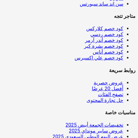
سن اند ساند سبورتس
متاجر تتجه
كود خصم كلاركس
كود خصم ردسي
كود خصم أندر آرمر
كود خصم بشرة كير
كود خصم أناس
كود خصم علي اكسبرس
روابط سريعة
عروض حصرية
أفضل 20 عرضًا
تصفح الفئات
حل تجارة المحتوى
مناسبات خاصة
تخفيضات الجمعة أبيض 2025
عروض سايبر مونداي 2025
عرض اليوم الوطني السعودي 2025