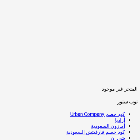
المتجر غير موجود
توب ستور
كود خصم Urban Company
أزاديا
أمازون السعودية
كود خصم فارفيتش السعودية
شي إن