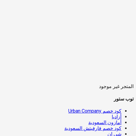
المتجر غير موجود
توب ستور
كود خصم Urban Company
أزاديا
أمازون السعودية
كود خصم فارفيتش السعودية
شي إن