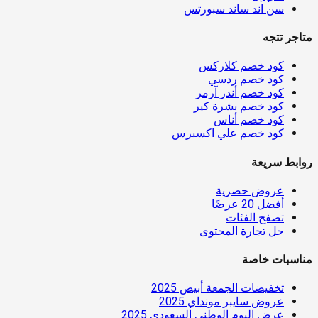
سن اند ساند سبورتس
متاجر تتجه
كود خصم كلاركس
كود خصم ردسي
كود خصم أندر آرمر
كود خصم بشرة كير
كود خصم أناس
كود خصم علي اكسبرس
روابط سريعة
عروض حصرية
أفضل 20 عرضًا
تصفح الفئات
حل تجارة المحتوى
مناسبات خاصة
تخفيضات الجمعة أبيض 2025
عروض سايبر مونداي 2025
عرض اليوم الوطني السعودي 2025