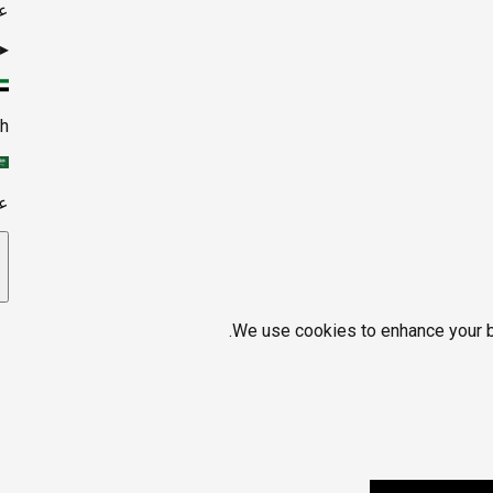
ع
▸
sh
ع
We use cookies to enhance your br