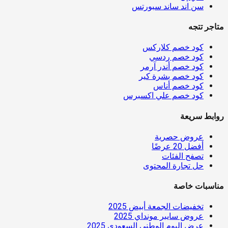
سن اند ساند سبورتس
متاجر تتجه
كود خصم كلاركس
كود خصم ردسي
كود خصم أندر آرمر
كود خصم بشرة كير
كود خصم أناس
كود خصم علي اكسبرس
روابط سريعة
عروض حصرية
أفضل 20 عرضًا
تصفح الفئات
حل تجارة المحتوى
مناسبات خاصة
تخفيضات الجمعة أبيض 2025
عروض سايبر مونداي 2025
عرض اليوم الوطني السعودي 2025