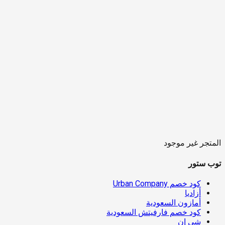
المتجر غير موجود
توب ستور
كود خصم Urban Company
أزاديا
أمازون السعودية
كود خصم فارفيتش السعودية
شي إن