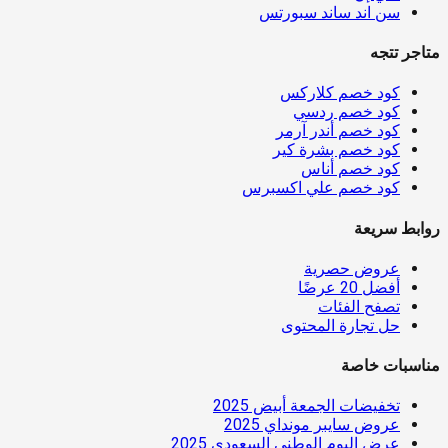
سن اند ساند سبورتس
متاجر تتجه
كود خصم كلاركس
كود خصم ردسي
كود خصم أندر آرمر
كود خصم بشرة كير
كود خصم أناس
كود خصم علي اكسبرس
روابط سريعة
عروض حصرية
أفضل 20 عرضًا
تصفح الفئات
حل تجارة المحتوى
مناسبات خاصة
تخفيضات الجمعة أبيض 2025
عروض سايبر مونداي 2025
عرض اليوم الوطني السعودي 2025