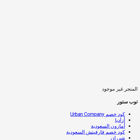
المتجر غير موجود
توب ستور
كود خصم Urban Company
أزاديا
أمازون السعودية
كود خصم فارفيتش السعودية
شي إن