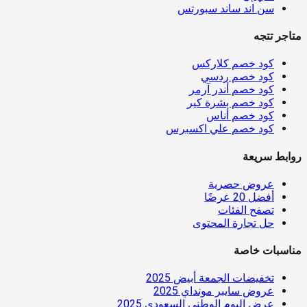
سن اند ساند سبورتس
متاجر تتجه
كود خصم كلاركس
كود خصم ردسي
كود خصم أندر آرمر
كود خصم بشرة كير
كود خصم أناس
كود خصم علي اكسبرس
روابط سريعة
عروض حصرية
أفضل 20 عرضًا
تصفح الفئات
حل تجارة المحتوى
مناسبات خاصة
تخفيضات الجمعة أبيض 2025
عروض سايبر مونداي 2025
عرض اليوم الوطني السعودي 2025