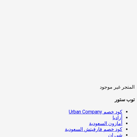
المتجر غير موجود
توب ستور
كود خصم Urban Company
أزاديا
أمازون السعودية
كود خصم فارفيتش السعودية
شي إن