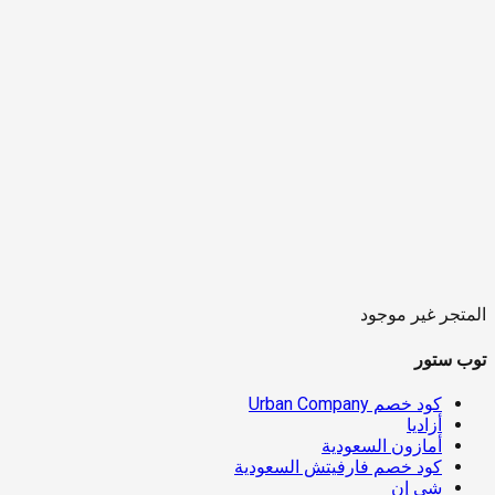
المتجر غير موجود
توب ستور
كود خصم Urban Company
أزاديا
أمازون السعودية
كود خصم فارفيتش السعودية
شي إن