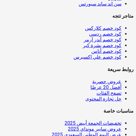
سن اند ساند سبورتس
متاجر تتجه
كود خصم كلاركس
كود خصم ردسي
كود خصم أندر آرمر
كود خصم بشرة كير
كود خصم أناس
كود خصم علي اكسبرس
روابط سريعة
عروض حصرية
أفضل 20 عرضًا
تصفح الفئات
حل تجارة المحتوى
مناسبات خاصة
تخفيضات الجمعة أبيض 2025
عروض سايبر مونداي 2025
عرض اليوم الوطني السعودي 2025