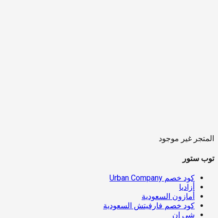
المتجر غير موجود
توب ستور
كود خصم Urban Company
أزاديا
أمازون السعودية
كود خصم فارفيتش السعودية
شي إن