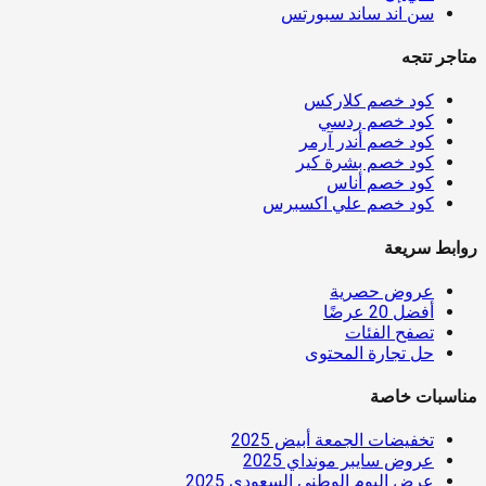
سن اند ساند سبورتس
متاجر تتجه
كود خصم كلاركس
كود خصم ردسي
كود خصم أندر آرمر
كود خصم بشرة كير
كود خصم أناس
كود خصم علي اكسبرس
روابط سريعة
عروض حصرية
أفضل 20 عرضًا
تصفح الفئات
حل تجارة المحتوى
مناسبات خاصة
تخفيضات الجمعة أبيض 2025
عروض سايبر مونداي 2025
عرض اليوم الوطني السعودي 2025