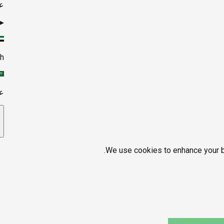
ع
▸
sh
ع
We use cookies to enhance your br