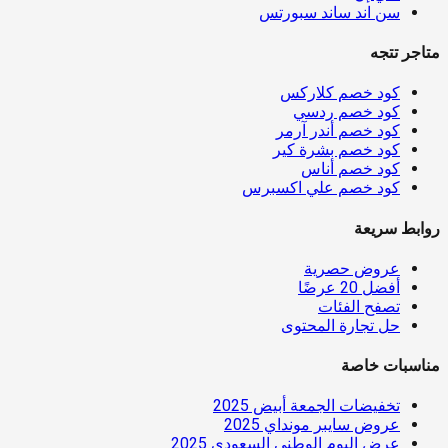
سن اند ساند سبورتس
متاجر تتجه
كود خصم كلاركس
كود خصم ردسي
كود خصم أندر آرمر
كود خصم بشرة كير
كود خصم أناس
كود خصم علي اكسبرس
روابط سريعة
عروض حصرية
أفضل 20 عرضًا
تصفح الفئات
حل تجارة المحتوى
مناسبات خاصة
تخفيضات الجمعة أبيض 2025
عروض سايبر مونداي 2025
عرض اليوم الوطني السعودي 2025