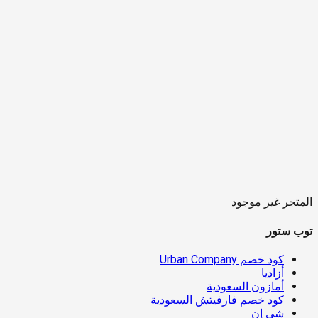
المتجر غير موجود
توب ستور
كود خصم Urban Company
أزاديا
أمازون السعودية
كود خصم فارفيتش السعودية
شي إن