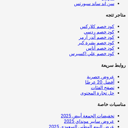
سن اند ساند سبورتس
متاجر تتجه
كود خصم كلاركس
كود خصم ردسي
كود خصم أندر آرمر
كود خصم بشرة كير
كود خصم أناس
كود خصم علي اكسبرس
روابط سريعة
عروض حصرية
أفضل 20 عرضًا
تصفح الفئات
حل تجارة المحتوى
مناسبات خاصة
تخفيضات الجمعة أبيض 2025
عروض سايبر مونداي 2025
عرض اليوم الوطني السعودي 2025