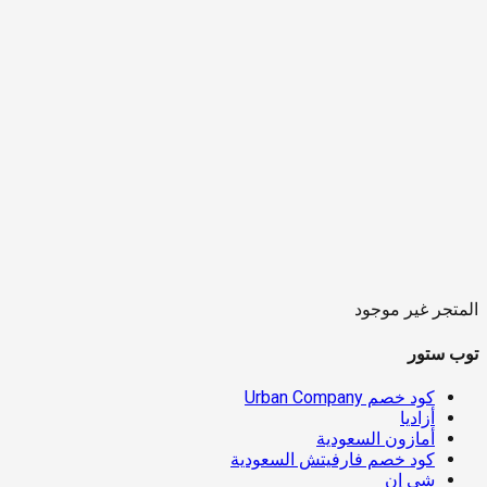
المتجر غير موجود
توب ستور
كود خصم Urban Company
أزاديا
أمازون السعودية
كود خصم فارفيتش السعودية
شي إن