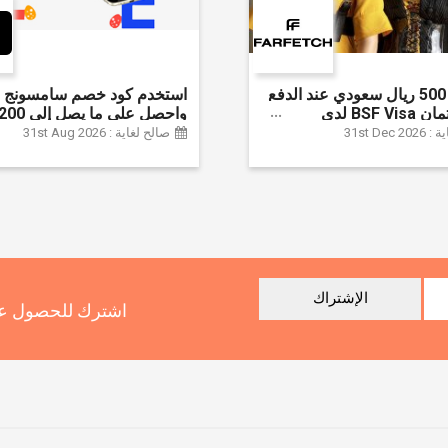
وفر حتى 500 ريال سعودي عند الدفع
استخدم كود خصم سامسونج ا
ببطاقة ائتمان BSF Visa لدى
سعودي + خصم إ
31st Dec
صالح لغاية : 31st Aug 2026
سلسلة جالاكسي S26 | ًالشحن مجانا
الإشتراك
اشترك للحصول عل