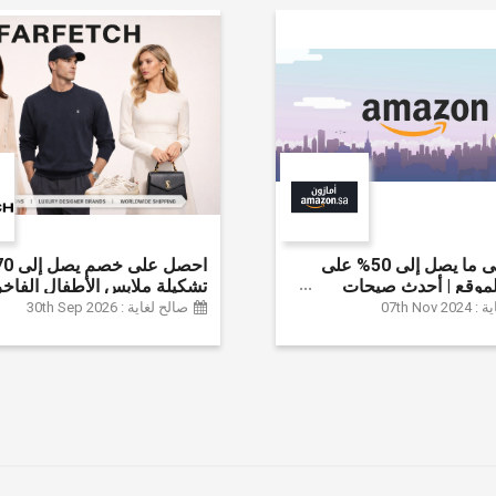
احصل على ما يصل إلى 50% على
موقع | أحدث صيحات
تشكيلة ملابس الأطفال الفاخر
لإكسسوارات والأحذية
خصم إضافي 20% (يُطبّق
07th Nov
صالح لغاية : 30th Sep 2026
نزل والإلكترونيات والبقالة
تلقائياً)
ثير | ًالشحن مجانا