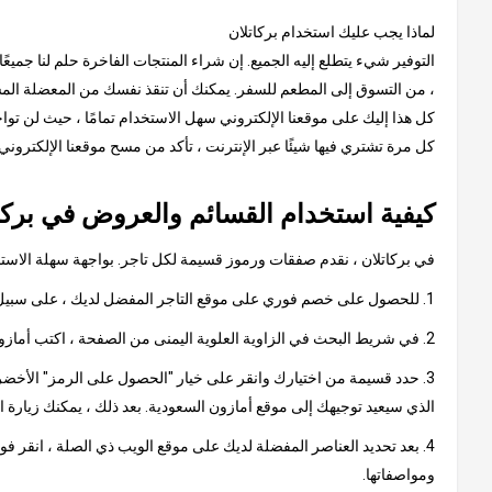
لماذا يجب عليك استخدام بركاتلان
التوفير شيء يتطلع إليه الجميع. إن شراء المنتجات الفاخرة حلم لنا جميعً
، من التسوق إلى المطعم للسفر. يمكنك أن تنقذ نفسك من المعضلة المستم
كل هذا إليك على موقعنا الإلكتروني سهل الاستخدام تمامًا ، حيث لن توا
كل مرة تشتري فيها شيئًا عبر الإنترنت ، تأكد من مسح موقعنا الإلكترون
كيفية استخدام القسائم والعروض في بركا
في بركاتلان ، نقدم صفقات ورموز قسيمة لكل تاجر. بواجهة سهلة الاستخدا
1. للحصول على خصم فوري على موقع التاجر المفضل لديك ، على سبيل المثال ، أمازون السعودية
2. في شريط البحث في الزاوية العلوية اليمنى من الصفحة ، اكتب أمازون السعودية وانقر على النتيجة ، والتي ستأخذك إلى صفحة تحتوي على كود أمازون السعودية الترويجي أو عروض أمازون.
3. حدد قسيمة من اختيارك وانقر على خيار "الحصول على الرمز" الأخضر.
الذي سيعيد توجيهك إلى موقع أمازون السعودية. بعد ذلك ، يمكنك زيارة 
4. بعد تحديد العناصر المفضلة لديك على موقع الويب ذي الصلة ، انقر ف
ومواصفاتها.