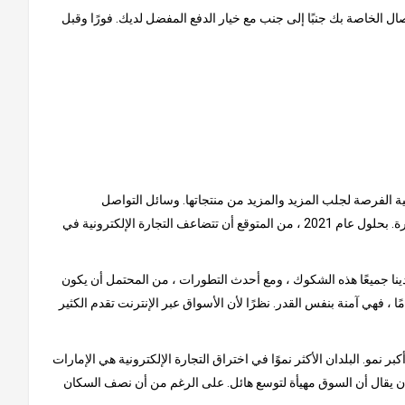
ل الخاصة بك جنبًا إلى جنب مع خيار الدفع المفضل لديك. فورًا وقبل
نية الفرصة لجلب المزيد والمزيد من منتجاتها. وسائل التواصل
الاجتماعي هي سبب كبير للنمو الذي شهدته هذه السوق حتى الآن. يتم إلهام المستهلكين من خلال المنشورات عبر الإنترنت ، حيث يتصدر الفيس بوكا الصدارة. بحلول عام 2021 ، من المتوقع أن تتضاعف التجارة الإلكترونية في
ينا جميعًا هذه الشكوك ، ومع أحدث التطورات ، من المحتمل أن يكون
ًا ، فهي آمنة بنفس القدر. نظرًا لأن الأسواق عبر الإنترنت تقدم الكثير
و. البلدان الأكثر نموًا في اختراق التجارة الإلكترونية هي الإمارات
لا أن يقال أن السوق مهيأة لتوسع هائل. على الرغم من أن نصف السكان