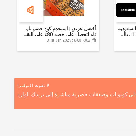
لسعودية
أفضل عرض | استخدم كود خصم ناو
واحصل على ما يصل إلى 1,200 ريال
ناو لتحصل على خصم 80٪ على البقالة
ضافي 6% على
| شراء اللحوم والفواكه والأطعمة
صالح لغاية : 31st Jan 2025
المجمدة والضروريات اليومية والمزيد |
خصم إضافي 5٪ | أفضل عرض
لا تفوت التوفير!
ى كوبونات وصفقات حصرية مباشرة إلى بريدك الوارد