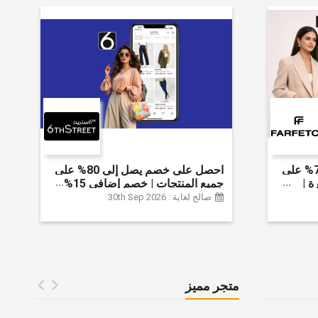
احصل على خصم يصل إلى 70% على
احصل على خصم يصل إلى 80% على
ة |
جميع المنتجات | خصم إضافي 15%
 الخصم
صالح لغاية : 30th Sep 2026
متجر مميز