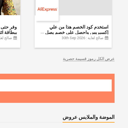
استخدم كود الخصم هذا من علي
إكسبريس واحصل على خصم يصل
إلى 60% على أجهزة الكمبيوتر
Farfetch
صالح لغاية : 30th Sep 2026
صالح لغاية :  2026
وملحقاتها | احصل على خصم إضافي
بقيمة 155 دولارًا أمريكيًا على الطلبات
التي تزيد قيمتها عن 1425 ريالًا سعوديًا
عرض الكل رموز قسيمة حصرية
| شحن مج
الموضة والملابس عروض