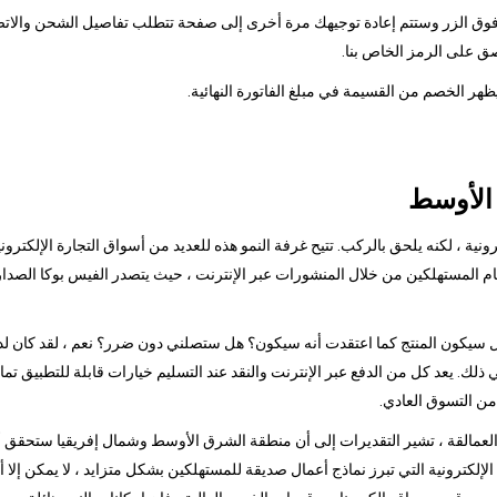
قر فوق الزر وستتم إعادة توجيهك مرة أخرى إلى صفحة تتطلب تفاصيل الشحن والاتصا
ق على الرمز الخاص بنا.
 الأوسط
ونية ، لكنه يلحق بالركب. تتيح غرفة النمو هذه للعديد من أسواق التجارة الإلكترو
 هل سيكون المنتج كما اعتقدت أنه سيكون؟ هل ستصلني دون ضرر؟ نعم ، لقد كان لد
في ذلك. يعد كل من الدفع عبر الإنترنت والنقد عند التسليم خيارات قابلة للتطبيق تمام
من التسوق العادي.
مالقة ، تشير التقديرات إلى أن منطقة الشرق الأوسط وشمال إفريقيا ستحقق أكبر نم
ة الإلكترونية التي تبرز نماذج أعمال صديقة للمستهلكين بشكل متزايد ، لا يمكن إ