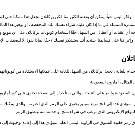
ا ، ولكن ليس شيئًا يمكن أن يفعله الكثير منا. لكن بركاتلان تجعل هذا ممكنا حتى ل
رة المتمثلة في ما إذا كان عليك شراء نفسك تلك المحفظة ، أو توفير هذا المال 
جه أي عقبات أو أعطال. من السهل حقًا استخدام كوبونات بركاتلان على أي موقع وي
ي وإغراقنا على قسائمنا. ستجد أنك ستشكر نفسك لاحقًا. لماذا نقول لا للصفقات ال
تلان
م للغاية ، تجعل بركاتلان من السهل للغاية على عملائها الاستفادة من كوبوناتهم
 سيؤدي هذا إلى فتح مربع منبثق يحتوي على الرمز الذي اخترته ، والذي يمكنك نس
الموقع الإلكتروني الذي ترغب في شراء منتج أو خدمة منه وتطبيق الرمز.
وق رمز حقيبة التسوق في الزاوية اليمنى العليا. سيؤدي هذا إلى إعادة توجيهك إلى