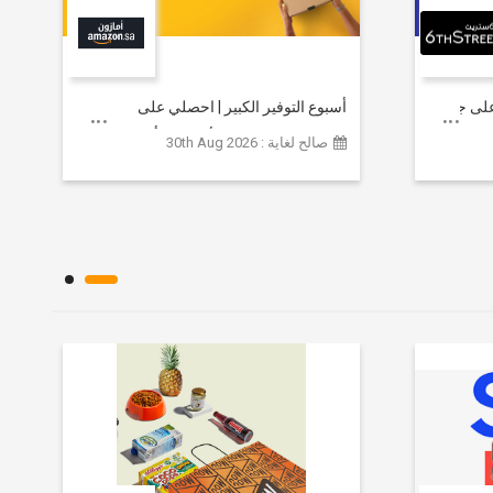
خصم يصل إلى 80% على جميع
أسبوع التوفير الكبير | احصلي على
مستلزمات التجميل الأساسية بأسعار تبدأ
صالح لغاية : 30th Aug 2026
من 79 ريالاً سعودياً.