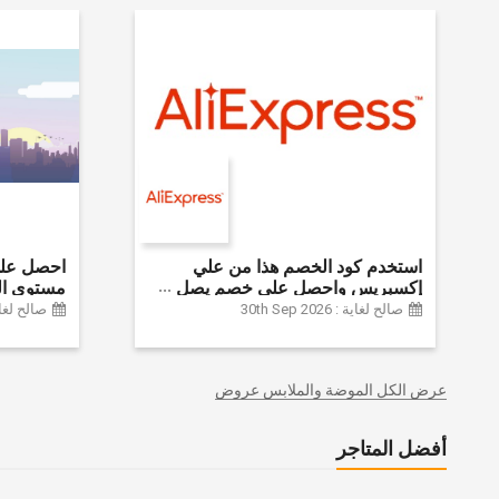
استخدم كود الخصم هذا من علي
إكسبريس واحصل على خصم يصل
مستوى ال
إلى 60% على أجهزة الكمبيوتر
الموضة وا
صالح لغاية : 30th Sep 2026
صالح لغاية :  2024
وملحقاتها | احصل على خصم إضافي
وديكور الم
بقيمة 155 دولارًا أمريكيًا على الطلبات
وغيرها الك
التي تزيد قيمتها عن 1425 ريالًا سعوديًا
عرض الكل الموضة والملابس عروض
| شحن مج
أفضل المتاجر