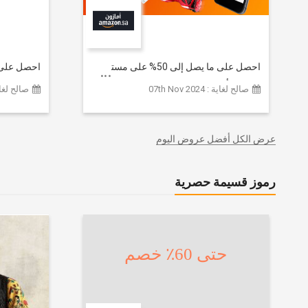
احصل على ما يصل إلى 50% على مستوى
الموقع | أحدث صيحات الموضة
تشكيلة ملا
صالح لغاية : 07th Nov 2024
صالح لغاية :  2026
والإكسسوارات والأحذية وديكور المنزل
إضافي 20% (يُطبّق الخصم تلقائياً)
والإلكترونيات والبقالة وغيرها الكثير | ًالشحن
مجانا
عرض الكل أفضل عروض اليوم
رموز قسيمة حصرية
حتى 60٪ خصم