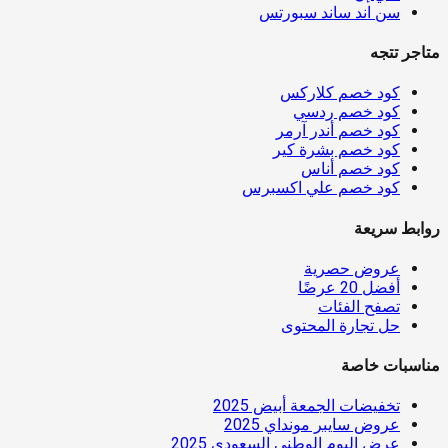
سن اند ساند سبورتس
متاجر تتجه
كود خصم كلاركس
كود خصم ردسي
كود خصم أندر آرمر
كود خصم بشرة كير
كود خصم أناس
كود خصم علي اكسبرس
روابط سريعة
عروض حصرية
أفضل 20 عرضًا
تصفح الفئات
حل تجارة المحتوى
مناسبات خاصة
تخفيضات الجمعة أبيض 2025
عروض سايبر مونداي 2025
عرض اليوم الوطني السعودي 2025