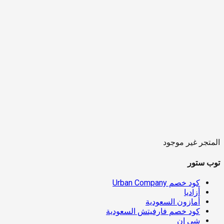
المتجر غير موجود
توب ستور
كود خصم Urban Company
أزاديا
أمازون السعودية
كود خصم فارفيتش السعودية
شي إن