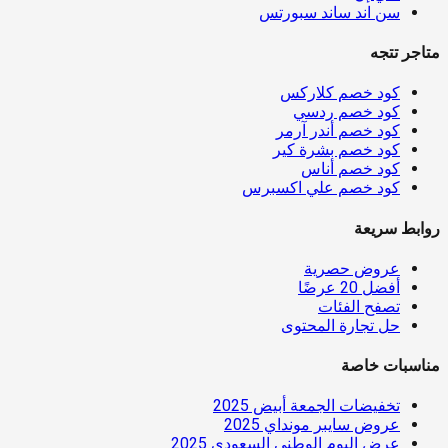
سن اند ساند سبورتس
متاجر تتجه
كود خصم كلاركس
كود خصم ردسي
كود خصم أندر آرمر
كود خصم بشرة كير
كود خصم أناس
كود خصم علي اكسبرس
روابط سريعة
عروض حصرية
أفضل 20 عرضًا
تصفح الفئات
حل تجارة المحتوى
مناسبات خاصة
تخفيضات الجمعة أبيض 2025
عروض سايبر مونداي 2025
عرض اليوم الوطني السعودي 2025