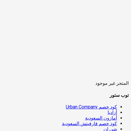
المتجر غير موجود
توب ستور
كود خصم Urban Company
أزاديا
أمازون السعودية
كود خصم فارفيتش السعودية
شي إن