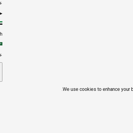
ع
▸
sh
ع
We use cookies to enhance your br