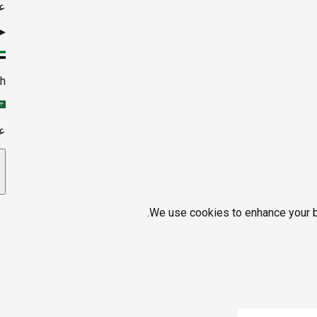
ع
▸
sh
ع
We use cookies to enhance your br