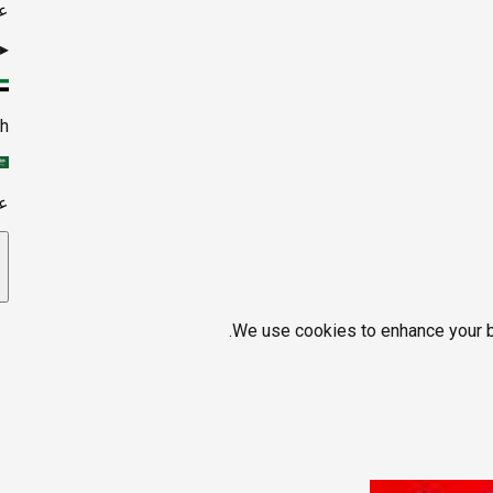
ع
▸
sh
ع
We use cookies to enhance your br