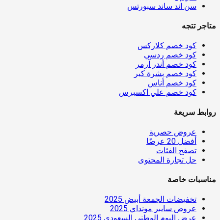
سن اند ساند سبورتس
متاجر تتجه
كود خصم كلاركس
كود خصم ردسي
كود خصم أندر آرمر
كود خصم بشرة كير
كود خصم أناس
كود خصم علي اكسبرس
روابط سريعة
عروض حصرية
أفضل 20 عرضًا
تصفح الفئات
حل تجارة المحتوى
مناسبات خاصة
تخفيضات الجمعة أبيض 2025
عروض سايبر مونداي 2025
عرض اليوم الوطني السعودي 2025