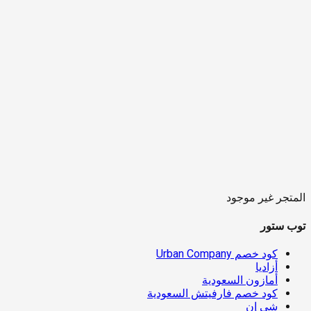
المتجر غير موجود
توب ستور
كود خصم Urban Company
أزاديا
أمازون السعودية
كود خصم فارفيتش السعودية
شي إن