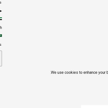
ع
▸
sh
ع
We use cookies to enhance your br