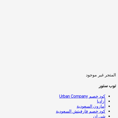
المتجر غير موجود
توب ستور
كود خصم Urban Company
أزاديا
أمازون السعودية
كود خصم فارفيتش السعودية
شي إن