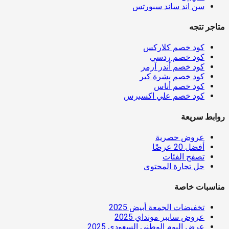
سن اند ساند سبورتس
متاجر تتجه
كود خصم كلاركس
كود خصم ردسي
كود خصم أندر آرمر
كود خصم بشرة كير
كود خصم أناس
كود خصم علي اكسبرس
روابط سريعة
عروض حصرية
أفضل 20 عرضًا
تصفح الفئات
حل تجارة المحتوى
مناسبات خاصة
تخفيضات الجمعة أبيض 2025
عروض سايبر مونداي 2025
عرض اليوم الوطني السعودي 2025