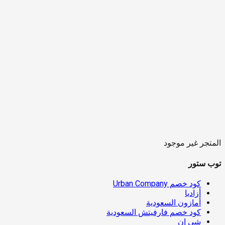
المتجر غير موجود
توب ستور
كود خصم Urban Company
أزاديا
أمازون السعودية
كود خصم فارفيتش السعودية
شي إن