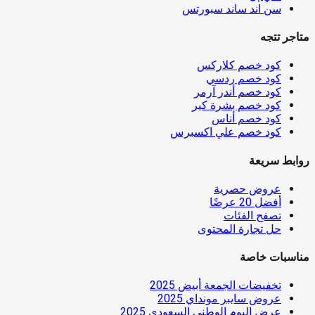
سن اند ساند سبورتس
متاجر تتجه
كود خصم كلاركس
كود خصم ردسي
كود خصم أندر آرمر
كود خصم بشرة كير
كود خصم أناس
كود خصم علي اكسبرس
روابط سريعة
عروض حصرية
أفضل 20 عرضًا
تصفح الفئات
حل تجارة المحتوى
مناسبات خاصة
تخفيضات الجمعة أبيض 2025
عروض سايبر مونداي 2025
عرض اليوم الوطني السعودي 2025